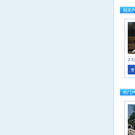
相关
查
热门