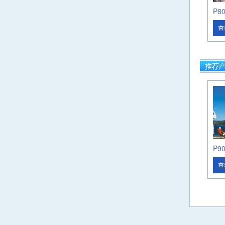
P8
查
推荐
P9
查