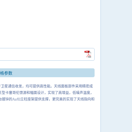
规格参数
于卫星通信收发，均可提供高性能。天线面板部件采用精密成
正型卡塞哥伦馈源和幅面设计
，
实现了高增益
，
低噪声温度
，
由镀锌的
Az/El
立柱座架提供支撑，更完美的实现了天线指向和