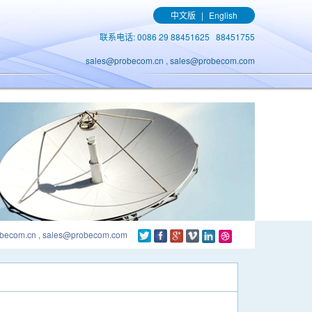
中文版
|
English
联系电话: 0086 29 88451625 88451755
sales@probecom.cn
,
sales@probecom.com
ecom.cn , sales@probecom.com