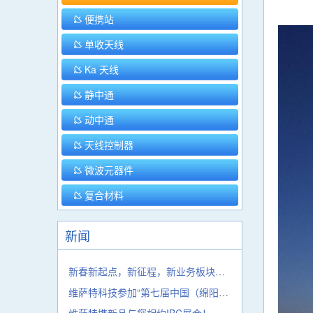
便携站
单收天线
Ka 天线
静中通
动中通
天线控制器
微波元器件
复合材料
新闻
新春新起点，新征程，新业务板块，引潮流
维萨特科技参加“第七届中国（绵阳）科博会”圆满收官！
维萨特携新品与您相约IBC展会！